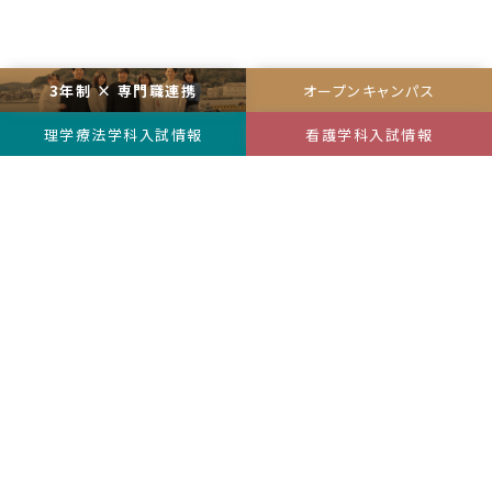
3年制 × 専門職連携
オープンキャンパス
理学療法学科
入試情報
看護学科
入試情報
アクセス
お問い合わせ・資料請求
在学生向けサイト
対象者別ページ
コラム
ハラスメント防止
個人情報保護規程
〒750-0025 山口県下関市竹崎町３丁目４−１７
TEL 083-222-0606
Copyright ©
SHIMONOSEKI NURSING ＆ REHABILITATION SCHOOL All